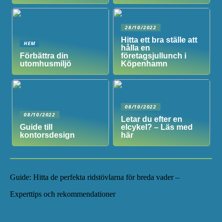
28/10/2022
Hitta ett bra ställe att
HEM
hålla en
Förbättra din
företagsjullunch i
utomhusmiljö
Köpenhamn
08/10/2022
08/10/2022
Letar du efter en
Guide till
elcykel? – Läs med
kontorsdesign
här
Guide: Hitta de perfekta ridstövlarna för breda vader –
Experttips och rekommendationer