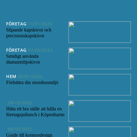
FÖRETAG
11/01/2025
Slipande kapskivor och
precisionskapskivor
FÖRETAG
07/05/2024
Smidigt använda
diamantslipskivor
HEM
28/01/2024
Förbättra din utomhusmiljö
28/10/2022
Hitta ett bra ställe att hålla en
företagsjullunch i Köpenhamn
08/10/2022
Guide till kontorsdesign