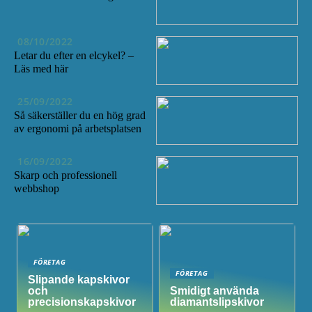
08/10/2022
Letar du efter en elcykel? –
Läs med här
25/09/2022
Så säkerställer du en hög grad
av ergonomi på arbetsplatsen
16/09/2022
Skarp och professionell
webbshop
FÖRETAG
FÖRETAG
Slipande kapskivor
och
Smidigt använda
precisionskapskivor
diamantslipskivor