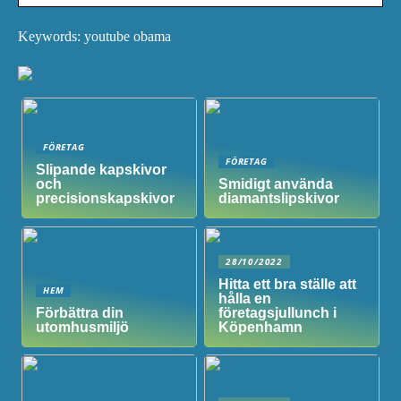
Keywords: youtube obama
FÖRETAG
FÖRETAG
Slipande kapskivor
och
Smidigt använda
precisionskapskivor
diamantslipskivor
28/10/2022
Hitta ett bra ställe att
HEM
hålla en
Förbättra din
företagsjullunch i
utomhusmiljö
Köpenhamn