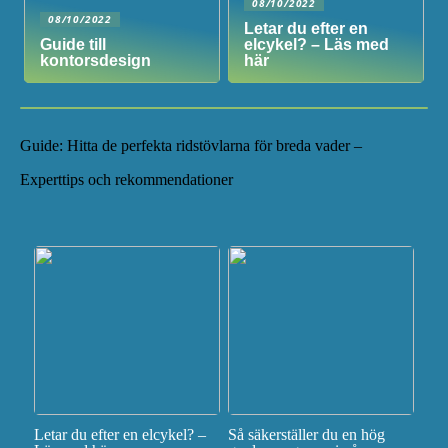
08/10/2022
08/10/2022
Letar du efter en
Guide till
elcykel? – Läs med
kontorsdesign
här
Guide: Hitta de perfekta ridstövlarna för breda vader –
Experttips och rekommendationer
Letar du efter en elcykel? –
Så säkerställer du en hög