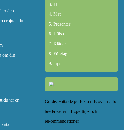
IT
öljer den
Mat
om erbjuds du
Presenter
Hälsa
Kläder
om
Företag
na om din
Tips
tt du tar en
Guide: Hitta de perfekta ridstövlarna för
breda vader – Experttips och
rekommendationer
 antal