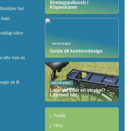
företagsjullunch i
Köpenhamn
försäljare har
frakt.
svikligt säker
08/10/2022
Guide till kontorsdesign
ta ofta vara en
egär att få
08/10/2022
Letar du efter en elcykel? –
Läs med här
Familj
Hem