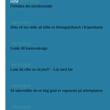
HEM
28/01/2024
Förbättra din utomhusmiljö
28/10/2022
Hitta ett bra ställe att hålla en företagsjullunch i Köpenhamn
08/10/2022
Guide till kontorsdesign
08/10/2022
Letar du efter en elcykel? – Läs med här
25/09/2022
Så säkerställer du en hög grad av ergonomi på arbetsplatsen
16/09/2022