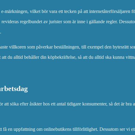
v e-märkningen, vilket bör vara ett tecken på att internetåterförsäljaren f
n revideras regelbundet av jurister som är inne i gällande regler. Dessut
.
aste villkoren som påverkar beställningen, till exempel den bytesrätt s
 att du alltid behåller din köpbekräftelse, så att du alltid ska kunna vitt
arbetsdag
r att söka efter åsikter hos ett antal tidigare konsumenter, så det är bra a
 få en uppfattning om onlinebutikens tillförlitlighet. Dessutom ser vi ett