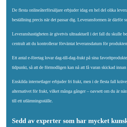
De flesta onlineåterförsäljare erbjuder idag en hel del olika leve
beställning precis när det passar dig. Leveransformen är därför su
Leveranshastigheten är givetvis ultraaktuell i det fall du skulle
centralt att du kontrollerar förväntat leveransdatum för produkten 
Ett antal e-företag lovar dag-till-dag-frakt på sina favoritproduk
tidpunkt, så att de förmodligen kan nå att få varan skickad innan 
Enskilda internetlager erbjuder fri frakt, men i de flesta fall krä
alternativet för frakt, vilket många gånger – oavsett om du är n
till ett utlämningsställe.
Sedd av experter som har mycket kun