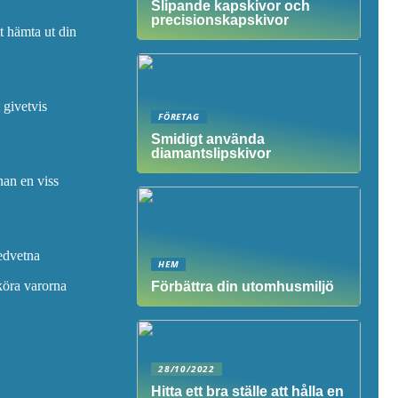
Slipande kapskivor och
precisionskapskivor
tt hämta ut din
 givetvis
FÖRETAG
Smidigt använda
diamantslipskivor
nan en viss
medvetna
HEM
köra varorna
Förbättra din utomhusmiljö
28/10/2022
Hitta ett bra ställe att hålla en