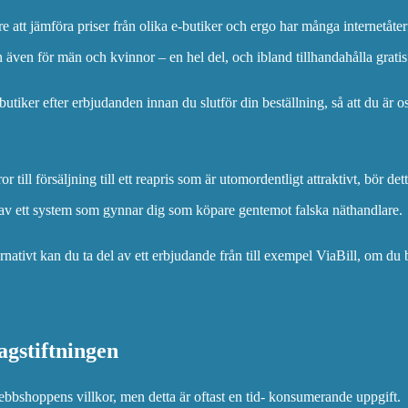
re att jämföra priser från olika e-butiker och ergo har många internetåter
n även för män och kvinnor – en hel del, och ibland tillhandahålla gratis 
tbutiker efter erbjudanden innan du slutför din beställning, så att du är o
ill försäljning till ett reapris som är utomordentligt attraktivt, bör det
 av ett system som gynnar dig som köpare gentemot falska näthandlare.
ativt kan du ta del av ett erbjudande från till exempel ViaBill, om du b
agstiftningen
webbshoppens villkor, men detta är oftast en tid- konsumerande uppgift.