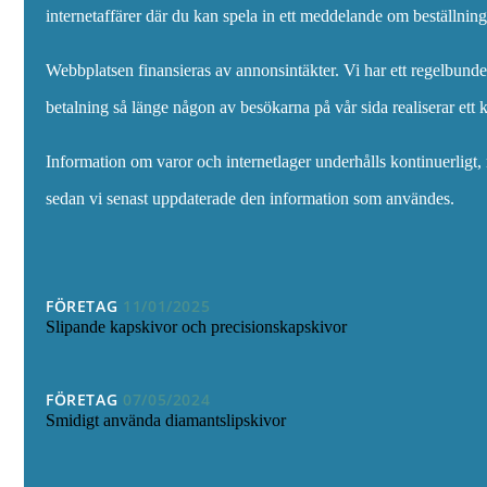
internetaffärer där du kan spela in ett meddelande om beställni
Webbplatsen finansieras av annonsintäkter. Vi har ett regelbunde
betalning så länge någon av besökarna på vår sida realiserar ett 
Information om varor och internetlager underhålls kontinuerligt, 
sedan vi senast uppdaterade den information som användes.
FÖRETAG
11/01/2025
Slipande kapskivor och precisionskapskivor
FÖRETAG
07/05/2024
Smidigt använda diamantslipskivor