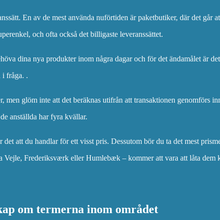
ranssätt. En av de mest använda nuförtiden är paketbutiker, där det går a
perenkel, och ofta också det billigaste leveranssättet.
 behöva dina nya produkter inom några dagar och för det ändamålet är det
i fråga. .
ter, men glöm inte att det beräknas utifrån att transaktionen genomförs in
de anställda har fyra kvällar.
ver det att du handlar för ett visst pris. Dessutom bör du ta det mest pris
ära Vejle, Frederiksværk eller Humlebæk – kommer att vara att låta dem 
skap om termerna inom området