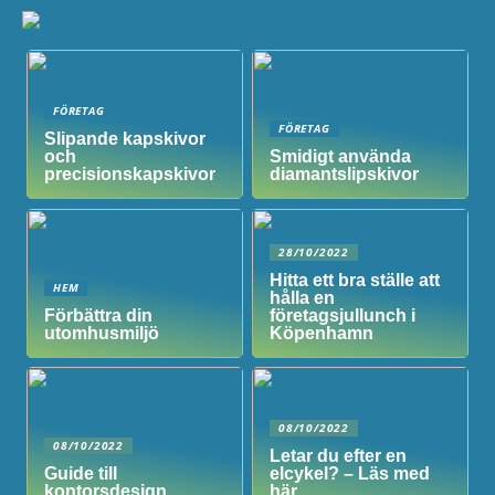
FÖRETAG
FÖRETAG
Slipande kapskivor
och
Smidigt använda
precisionskapskivor
diamantslipskivor
28/10/2022
Hitta ett bra ställe att
HEM
hålla en
Förbättra din
företagsjullunch i
utomhusmiljö
Köpenhamn
08/10/2022
08/10/2022
Letar du efter en
Guide till
elcykel? – Läs med
kontorsdesign
här