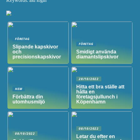
Keywords: ald login
FÖRETAG
FÖRETAG
Slipande kapskivor
och
Smidigt använda
precisionskapskivor
diamantslipskivor
28/10/2022
Hitta ett bra ställe att
HEM
hålla en
Förbättra din
företagsjullunch i
utomhusmiljö
Köpenhamn
08/10/2022
08/10/2022
Letar du efter en